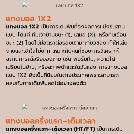
แทงบอล 1X2
แทงบอล 1X2
เป็นการเดิมพันที่อิงผลการแข่งขันสาม
แบบ ได้แก่ ทีมเจ้าบ้านชนะ (1), เสมอ (X), หรือทีมเยือน
ชนะ (2) โดยไม่มีอัตราต่อรองเข้ามาเกี่ยวข้อง ทำให้เล่น
ง่ายและเข้าใจไม่ยาก เหมาะกับคนที่ชอบการวิเคราะห์
สถานการณ์จริงของเกม เช่น ฟอร์มทีม, ความได้
เปรียบในบ้าน, หรือสภาพนักเตะในวันแข่ง การแทงบอล
แบบ 1X2 ยังเป็นที่นิยมในต่างประเทศเพราะสามารถ
ผสมกับการเดิมพันสดได้อย่างลงตัว
แทงบอลครึ่งแรก–เต็มเวลา
แทงบอลครึ่งแรก–เต็มเวลา (HT/FT)
เป็นการเดิม