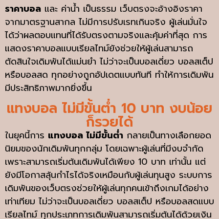
ราคาบอล
และ ค่าน้ำ เป็นธรรม เว็บตรงจะอ้างอิงราคา
จากมาตรฐานสากล ไม่มีการปรับเรทเกินจริง ผู้เล่นมั่นใจ
ได้ว่าผลตอบแทนที่ได้รับตรงตามจริงและคุ้มค่าที่สุด การ
แสดงราคาบอลแบบเรียลไทม์ยังช่วยให้ผู้เล่นสามารถ
ตัดสินใจเดิมพันได้แม่นยำ ไม่ว่าจะเป็นบอลเดี่ยว บอลสเต็ป
หรือบอลสด ทุกอย่างถูกอัปเดตแบบทันที ทำให้การเดิมพัน
มีประสิทธิภาพมากยิ่งขึ้น
แทงบอล ไม่มีขั้นต่ำ 10 บาท งบน้อย
ก็รวยได้
ในยุคนี้การ
แทงบอล ไม่มีขั้นต่ำ
กลายเป็นทางเลือกยอด
นิยมของนักเดิมพันทุกกลุ่ม โดยเฉพาะผู้เล่นที่มีงบจำกัด
เพราะสามารถเริ่มต้นเดิมพันได้เพียง 10 บาท เท่านั้น แต่
ยังมีโอกาสลุ้นกำไรได้จริงเหมือนกับผู้เล่นทุนสูง ระบบการ
เดิมพันของเว็บตรงช่วยให้ผู้เล่นทุกคนเข้าถึงเกมได้อย่าง
เท่าเทียม ไม่ว่าจะเป็นบอลเดี่ยว บอลสเต็ป หรือบอลสดแบบ
เรียลไทม์ ทุกประเภทการเดิมพันสามารถเริ่มต้นได้ด้วยเงิน