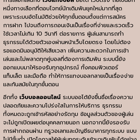
การเลือกเล่นกับ
เว็บแทงบอล
ออโต้ เว็บตรง ถือเป็นอีก
หนึ่งทางเลือกที่ตอบโจทย์นักเดิมพันยุคใหม่มากที่สุด
เพราะระบบอัตโนมัติช่วยให้ทุกขั้นตอนตั้งแต่การสมัคร
การฝาก ไปจนถึงการถอนเงินเป็นเรื่องที่ง่ายและรวดเร็ว
ใช้เวลาไม่เกิน 10 วินาที ต่อรายการ ผู้เล่นสามารถทำ
ธุรกรรมได้ด้วยตัวเองผ่านหน้าเว็บโดยตรง โดยไม่ต้อง
รอแอดมินอนุมัติให้เสียเวลา เพิ่มความสะดวกในการเข้า
เล่นและไม่พลาดทุกคู่บอลที่ต้องการเดิมพัน ระบบนี้ยัง
ออกแบบมาให้รองรับทุกอุปกรณ์ ทั้งคอมพิวเตอร์
แท็บเล็ต และมือถือ ทำให้การแทงบอลกลายเป็นเรื่องง่าย
และทันสมัยในทุกขั้นตอน
อีกทั้ง
เว็บบอลออนไลน์
ระบบออโต้ยังขึ้นชื่อเรื่องความ
ปลอดภัยและความโปร่งใสในการให้บริการ ธุรกรรม
ทั้งหมดจะถูกเข้ารหัสอย่างรัดกุม ข้อมูลส่วนตัวของผู้เล่น
จะไม่ถูกเปิดเผยต่อบุคคลภายนอก นอกจากนี้ยังรองรับ
การฝากถอนผ่าน ทรูวอเลทและบัญชีธนาคารทุกระบบ แบบ
ไม่มีขั้นต่ำ เปิดโอกาสให้ผู้เล่นทุกระดับเข้ามาเดิมพันได้อย่าง