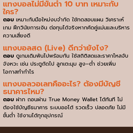
แทงบอลไม่มีขั้นต่ำ 10 บาท เหมาะกับ
ใคร?
ตอบ
เหมาะกับมือใหม่งบจำกัด ใช้ทดสอบแผน วิเคราะห์
เกม ฝึกวินัยการเงิน ต่อทุนได้จริงหากคัดคู่แม่นและบริหาร
ความเสี่ยงดี
แทงบอลสด (Live) ดีกว่ายังไง?
ตอบ
ดูเกมเดิมพันไปพร้อมกัน ใช้สถิติสดและราคาไหลจับ
จังหวะ เช่น ประตูถัดไป ลูกเตะมุม สูง–ต่ำ ช่วยเพิ่ม
โอกาสทำกำไร
แทงบอลวอเลทคืออะไร? ต้องมีบัญชี
ธนาคารไหม?
ตอบ
ฝาก ถอนผ่าน True Money Wallet ได้ทันที ไม่
ต้องใช้บัญชีธนาคาร ระบบออโต้ รวดเร็ว ปลอดภัย ไม่มี
ขั้นต่ำ ใช้งานได้ทุกอุปกรณ์