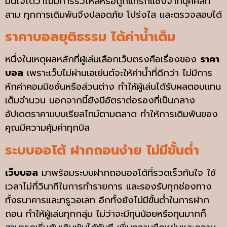
มั่นใจได้ว่าไม่มีการรั่วไหลหรือถูกแทรกแซงจากบุคคลที่
สาม ทุกการเดิมพันจึงปลอดภัย โปร่งใส และตรวจสอบได้
ราคาบอลยุติธรรม ได้ค่าน้ำเต็ม
หนึ่งในเหตุผลหลักที่ผู้เล่นเลือกเว็บตรงคือเรื่องของ
ราคา
บอล
เพราะเว็บไม่ผ่านเอเย่นต์จะให้ค่าน้ำที่ดีกว่า ไม่มีการ
หักค่าคอมมิชชั่นหรือส่วนต่าง ทำให้ผู้เล่นได้รับผลตอบแทน
เต็มจำนวน นอกจากนี้ยังมีอัตราต่อรองที่เป็นกลาง
อัปเดตราคาแบบเรียลไทม์ตามตลาด ทำให้การเดิมพันของ
คุณมีความคุ้มค่าทุกบิล
ระบบออโต้ ฝากถอนง่าย ไม่มีขั้นต่ำ
เว็บบอล
มาพร้อมระบบฝากถอนออโต้ที่รวดเร็วทันใจ ใช้
เวลาไม่กี่วินาทีในการทำรายการ และรองรับทุกช่องทาง
ทั้งธนาคารและทรูวอเลท อีกทั้งยังไม่มีขั้นต่ำในการฝาก
ถอน ทำให้ผู้เล่นทุกกลุ่ม ไม่ว่าจะมีทุนน้อยหรือทุนมากก็