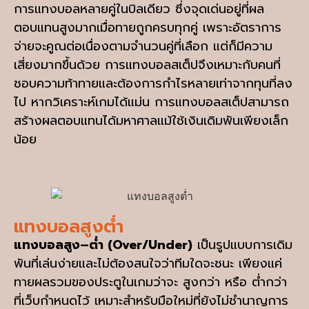
การแทงบอลหลายคู่ในบิลเดียว ซึ่งจุดเด่นอยู่ที่ผล
ตอบแทนสูงมากเมื่อทายถูกครบทุกคู่ เพราะอัตราการ
จ่ายจะคูณต่อเนื่องตามจำนวนคู่ที่เลือก แต่ก็มีความ
เสี่ยงมากขึ้นด้วย การแทงบอลสเต็ปจึงเหมาะกับคนที่
ชอบความท้าทายและต้องการกำไรหลายเท่าจากทุนที่ลง
ไป หากวิเคราะห์เกมได้แม่น การแทงบอลสเต็ปสามารถ
สร้างผลตอบแทนได้มหาศาลแม้ใช้เงินเดิมพันเพียงเล็ก
น้อย
แทงบอลสูงต่ำ
แทงบอลสูง–ต่ำ (Over/Under)
เป็นรูปแบบการเดิม
พันที่เล่นง่ายและไม่ต้องสนใจว่าทีมใดจะชนะ เพียงแค่
ทายผลรวมของประตูในเกมว่าจะ สูงกว่า หรือ ต่ำกว่า
ที่เว็บกำหนดไว้ เหมาะสำหรับมือใหม่ที่ยังไม่ชำนาญการ