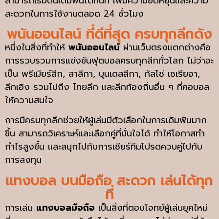
สามารถเริ่มต้นเดิมพันได้ทันที เพิ่มความยืดหยุ่นและความ
สะดวกในการใช้งานตลอด 24 ชั่วโมง
พนันออนไลน์ ที่ดีที่สุด ครบทุกลีกดัง
หนึ่งในสิ่งที่ทำให้
พนันออนไลน์
ผ่านเว็บตรงแตกต่างคือ
การรวบรวมการแข่งขันฟุตบอลครบทุกลีกทั่วโลก ไม่ว่าจะ
เป็น พรีเมียร์ลีก, ลาลีกา, บุนเดสลีกา, กัลโช่ เซเรียอา,
ลีกเอิง รวมไปถึง ไทยลีก และลีกท้องถิ่นอื่น ๆ ที่คอบอล
ให้ความสนใจ
การมีครบทุกลีกช่วยให้ผู้เล่นมีตัวเลือกในการเดิมพันมาก
ขึ้น สามารถวิเคราะห์และเลือกคู่ที่มั่นใจได้ ทำให้โอกาสทำ
กำไรสูงขึ้น และสนุกไปกับการเชียร์ทีมโปรดควบคู่ไปกับ
การลงทุน
แทงบอล บนมือถือ สะดวก เล่นได้ทุก
ที่
การเล่น
แทงบอลมือถือ
เป็นสิ่งที่ตอบโจทย์ผู้เล่นยุคใหม่