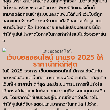
ที่สุด เพราะสามารถเข้าถึงได้ทุกที่ทุกเวลา ไม่ว่าจะอยู่ที่บ้าน
ที่ทำงาน หรือระหว่างเดินทาง เพียงมีอินเทอร์เน็ตก็
สามารถล็อกอินเข้าสู่ระบบและเดิมพันได้ทันที
เว็บไซต์ถูก
ออกแบบให้รองรับการใช้งานบนมือถืออย่างเต็มรูปแบบ
หน้าเว็บโหลดเร็ว ใช้งานง่าย และไม่เปลืองอินเทอร์เน็ต
ทำให้ผู้เล่นไม่พลาดโอกาสในการทำกำไรแม้ในช่วงเวลาสั้น
ๆ
เว็บบอลออนไลน์ มาแรง 2025 ให้
ราคาน้ำที่ดีที่สุด
ในปี 2025 วงการ
เว็บบอลออนไลน์
มีการแข่งขันกัน
อย่างเข้มข้น แต่เว็บที่สามารถครองใจผู้เล่นได้มากที่สุดคือ
เว็บที่ให้
ราคาน้ำ
ดีที่สุด และมีระบบการบริการที่โปร่งใส
เว็บตรงไม่ผ่านเอเย่นต์จะมอบความยุติธรรมในทุกการเดิม
พัน โดยราคาน้ำที่เสนอจะอยู่ในเกณฑ์สูงกว่าเว็บทั่วไป
ทำให้ผู้เล่นได้รับผลตอบแทนมากกว่าในทุกบิล ไม่ว่าจะ