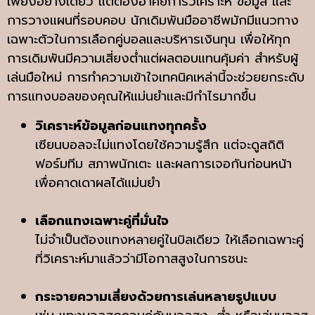
เพียงอย่างเดียว แต่ต้องอาศัยการวิเคราะห์ ข้อมูล และ
การวางแผนที่รอบคอบ นักเดิมพันมืออาชีพมักมีแนวทาง
เฉพาะตัวในการเลือกคู่บอลและบริหารเงินทุน เพื่อให้ทุก
การเดิมพันมีความเสี่ยงต่ำแต่ผลตอบแทนคุ้มค่า สำหรับผู้
เล่นมือใหม่ การทำความเข้าใจเทคนิคเหล่านี้จะช่วยยกระดับ
การแทงบอลของคุณให้แม่นยำและมีกำไรมากขึ้น
วิเคราะห์ข้อมูลก่อนแทงทุกครั้ง
เซียนบอลจะไม่แทงโดยใช้ความรู้สึก แต่จะดูสถิติ
ฟอร์มทีม สภาพนักเตะ และผลการเจอกันก่อนหน้า
เพื่อคาดเดาผลได้แม่นยำ
เลือกแทงเฉพาะคู่ที่มั่นใจ
ไม่จำเป็นต้องแทงหลายคู่ในบิลเดียว ให้เลือกเฉพาะคู่
ที่วิเคราะห์มาแล้วว่ามีโอกาสสูงในการชนะ
กระจายความเสี่ยงด้วยการเล่นหลายรูปแบบ