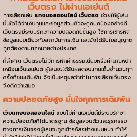
เว็บตรง ไม่ผ่านเอเย่นต์
การเลือกเล่น
แทงบอลออนไลน์ เว็บตรง
ช่วยให้ผู้เล่น
มั่นใจได้ว่าเงินทุนและข้อมูลส่วนตัวจะถูกปกป้องอย่างดี
เว็บตรงมีระบบรักษาความปลอดภัยขั้นสูง ใช้การเข้ารหัส
ข้อมูลแบบเดียวกับสถาบันการเงิน และยังได้รับใบอนุญาต
ถูกต้องตามกฎหมายต่างประเทศ
ที่สำคัญ เว็บตรงไม่มีการหักค่าธรรมเนียมหรือค่านายหน้า
เหมือนเว็บเอเย่นต์ ผู้เล่นจะได้รับผลตอบแทนเต็มจำนวนทุก
ครั้งที่ชนะเดิมพัน จึงเป็นเหตุผลว่าทำไมการเลือกเว็บตรง
จึงดีกว่าเสมอ
ความปลอดภัยสูง มั่นใจทุกการเดิมพัน
เว็บแทงบอลออนไลน์
แบบไม่ผ่านเอเย่นต์มีระบบรักษา
ความปลอดภัยที่ได้มาตรฐาน ข้อมูลส่วนตัวและธุรกรรม
ทางการเงินของผู้เล่นจะถูกเข้ารหัสอย่างแน่นหนา ทำให้