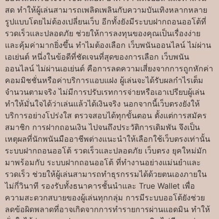
สด ทำให้ผู้เล่นสามารถเพลิดเพลินกับความบันเทิงหลากหลาย
รูปแบบโดยไม่ต้องเปลี่ยนเว็บ อีกทั้งยังมีระบบฝากถอนออโต้ที่
รวดเร็วและปลอดภัย ช่วยให้การลงทุนของคุณเป็นเรื่องง่าย
และคุ้มค่ามากยิ่งขึ้น ทำไมต้องเลือก เว็บพนันออนไลน์ ไม่ผ่าน
เอเย่นต์ หนึ่งในข้อดีที่ชัดเจนที่สุดของการเลือก เว็บพนัน
ออนไลน์ ไม่ผ่านเอเย่นต์ คือการลดความเสี่ยงจากการถูกหักค่า
คอมมิชชั่นหรือค่าบริการแอบแฝง ผู้เล่นจะได้รับผลกำไรเต็ม
จำนวนตามจริง ไม่มีการปรับเรทการจ่ายหรือเอาเปรียบผู้เล่น
ทำให้มั่นใจได้ว่าเล่นแล้วได้เงินจริง นอกจากนี้เว็บตรงยังให้
บริการอย่างโปร่งใส ตรวจสอบได้ทุกขั้นตอน ตั้งแต่การสมัคร
สมาชิก การฝากถอนเงิน ไปจนถึงประวัติการเดิมพัน จึงเป็น
เหตุผลที่นักพนันมืออาชีพต่างแนะนำให้เลือกใช้เว็บตรงเท่านั้น
ระบบฝากถอนออโต้ รวดเร็วและปลอดภัย เว็บตรง ยุคใหม่มัก
มาพร้อมกับ ระบบฝากถอนออโต้ ที่ทำงานอย่างแม่นยำและ
รวดเร็ว ช่วยให้ผู้เล่นสามารถทำธุรกรรมได้ด้วยตนเองภายใน
ไม่กี่วินาที รองรับทั้งธนาคารชั้นนำและ True Wallet เพื่อ
ความสะดวกสบายของผู้เล่นทุกกลุ่ม การมีระบบออโต้ยังช่วย
ลดข้อผิดพลาดที่อาจเกิดจากการทำรายการผ่านแอดมิน ทำให้