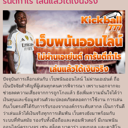
รันตีกำไร เล่นแล้วได้เงินจริง
ปัจจุบันการเลือกเล่นกับ เว็บพนันออนไลน์ ไม่ผ่านเอเย่นต์ ถือ
เป็นปัจจัยสำคัญที่ผู้เล่นทุกคนควรพิจารณา เพราะนอกจากจะ
ช่วยลดความเสี่ยงจากการถูกโกงแล้ว ยังเพิ่มความมั่นใจได้ว่า
เงินทุนและข้อมูลส่วนตัวจะปลอดภัยตลอดการใช้งาน การเล่น
กับเว็บตรงที่ได้รับการรับรองจากองค์กรระดับสากล เป็นการันตี
ว่าเล่นแล้วได้เงินจริงทุกการเดิมพัน เว็บตรงยังมาพร้อมกับ
ระบบที่ทันสมัย รองรับทั้งมือถือและคอมพิวเตอร์ มีเกมพนัน
ออนไลน์ครบวงจร เช่น สล็อต บาคาร่า แทงบอล และคาสิโน